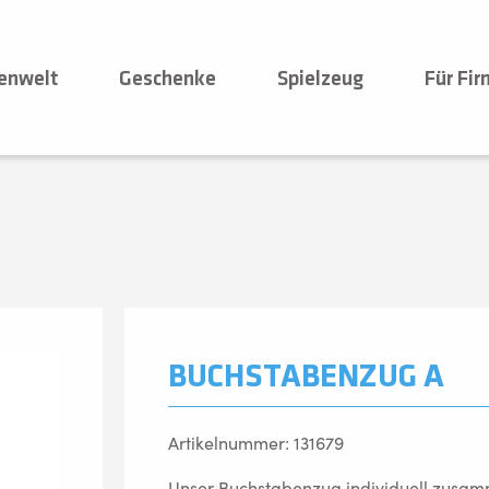
enwelt
Geschenke
Spielzeug
Für Fi
BUCHSTABENZUG A
Artikelnummer: 131679
Unser Buchstabenzug individuell zusamm