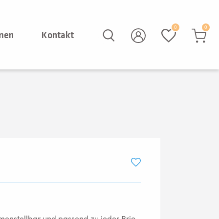
0
0
rmen
Kontakt
enstellbar und passend zu jeder Brio